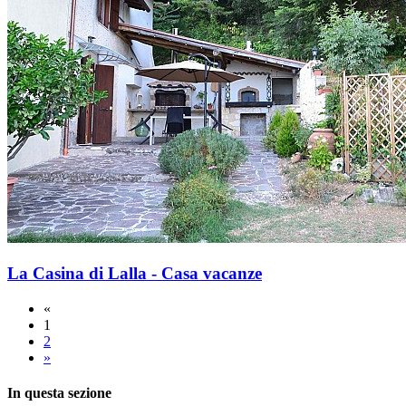
La Casina di Lalla - Casa vacanze
«
1
2
»
In questa sezione