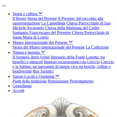
Storia e cultura
Il Borgo
Storia del Presepe
Il Presepe: dal racconto alla
rappresentazione
La Cappelletta
Chiesa Parrocchiale di San
Michele Arcangelo
Chiesa della Madonna del Giglio
Santuario Francescano del Presepio
Chiesa Parrocchiale di
Santa Maria di Loreto
Museo internazionale del Presepe
Storia del Museo Internazionale del Presepe
La Collezione
Natura e turismo
Il Sentiero degli Artisti
Itinerario della Fonte Lupetta: tra
benefici e miracoli
Itinerari escursionistici da Greccio
Greccio
e la Sabina: un paesaggio di natura viva tra boschi, colline e
biodiversità
Bus Turistici
Sapori Locali e Ospitalità
Piatti della tradizione
Ristorazione
Pernottamento
Gemellaggi
Accedi